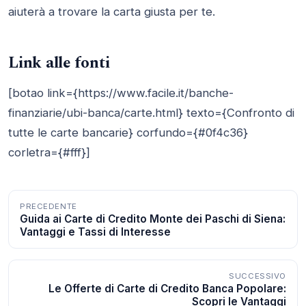
aiuterà a trovare la carta giusta per te.
Link alle fonti
[botao link={https://www.facile.it/banche-
finanziarie/ubi-banca/carte.html} texto={Confronto di
tutte le carte bancarie} corfundo={#0f4c36}
corletra={#fff}]
Navigazione
PRECEDENTE
Guida ai Carte di Credito Monte dei Paschi di Siena:
articoli
Vantaggi e Tassi di Interesse
SUCCESSIVO
Le Offerte di Carte di Credito Banca Popolare:
Scopri le Vantaggi