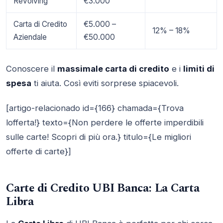
Revolving
€3.000
Carta di Credito
€5.000 –
12% – 18%
Aziendale
€50.000
Conoscere il
massimale carta di credito
e i
limiti di
spesa
ti aiuta. Così eviti sorprese spiacevoli.
[artigo-relacionado id={166} chamada={Trova
lofferta!} texto={Non perdere le offerte imperdibili
sulle carte! Scopri di più ora.} titulo={Le migliori
offerte di carte}]
Carte di Credito UBI Banca: La Carta
Libra