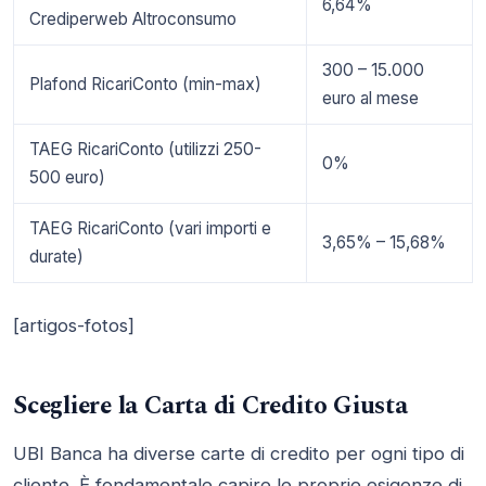
6,64%
Crediperweb Altroconsumo
300 – 15.000
Plafond RicariConto (min-max)
euro al mese
TAEG RicariConto (utilizzi 250-
0%
500 euro)
TAEG RicariConto (vari importi e
3,65% – 15,68%
durate)
[artigos-fotos]
Scegliere la Carta di Credito Giusta
UBI Banca ha diverse carte di credito per ogni tipo di
cliente. È fondamentale capire le proprie esigenze di