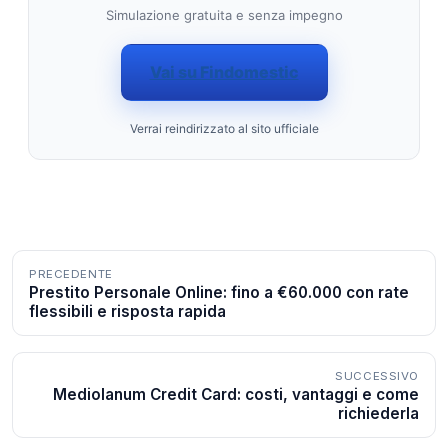
Simulazione gratuita e senza impegno
Vai su Findomestic
Verrai reindirizzato al sito ufficiale
Navigazione
PRECEDENTE
Prestito Personale Online: fino a €60.000 con rate
articoli
flessibili e risposta rapida
SUCCESSIVO
Mediolanum Credit Card: costi, vantaggi e come
richiederla