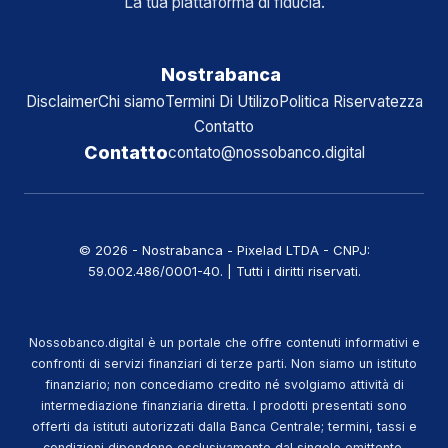
La tua piattaforma di fiducia.
Nostrabanca
Disclaimer
Chi siamo
Termini Di Utilizo
Politica Riservatezza
Contatto
Contatto
contato@nossobanco.digital
© 2026 - Nostrabanca - Pixelad LTDA - CNPJ:
59.002.486/0001-40. | Tutti i diritti riservati.
Nossobanco.digital è un portale che offre contenuti informativi e
confronti di servizi finanziari di terze parti. Non siamo un istituto
finanziario; non concediamo credito né svolgiamo attività di
intermediazione finanziaria diretta. I prodotti presentati sono
offerti da istituti autorizzati dalla Banca Centrale; termini, tassi e
condizioni dipendono esclusivamente dal singolo emittente.