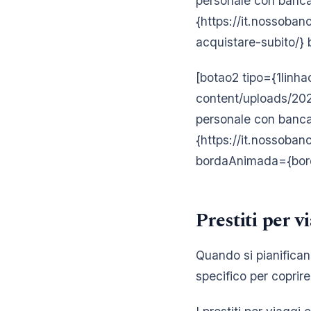
personale con banca
{https://it.nossoban
acquistare-subito/
[botao2 tipo={1linha
content/uploads/2024
personale con banca 
{https://it.nossoban
bordaAnimada={bor
Prestiti per v
Quando si pianificano
specifico per coprire 