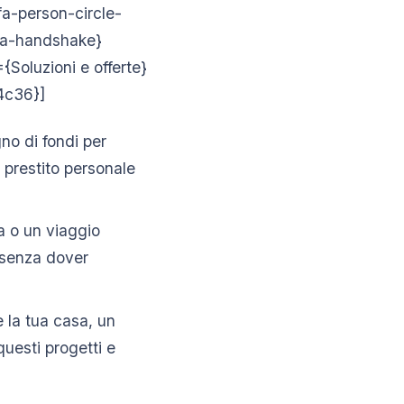
fa-person-circle-
 fa-handshake}
Soluzioni e offerte}
4c36}]
no di fondi per
n prestito personale
a o un viaggio
o senza dover
e la tua casa, un
questi progetti e