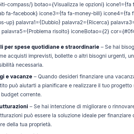
ti-compass/} botao={Visualizza le opzioni} icone1={fa 
ab fa-facebook} icone3={fa fa-money-bill} icone4={fa
s-up} palavra1={Dubbio} palavra2={Ricerca} palavra3={
palavra5={Problema risolto} iconeBotao={2} cor={#0f
li per spese quotidiane e straordinarie
– Se hai bisog
e acquisti imprevisti, bollette o altri bisogni urgenti, u
sibilità necessaria.
ggi e vacanze
– Quando desideri finanziare una vacanz
ito può aiutarti a pianificare e realizzare il tuo progett
 budget corrente.
rutturazioni
– Se hai intenzione di migliorare o rinnovar
utturazioni può essere la soluzione ideale per finanziare 
re della tua proprietà.