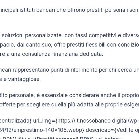
principali istituti bancari che offrono prestiti personali so
luzioni personalizzate, con tassi competitivi e diverse
aolo, dal canto suo, offre prestiti flessibili con condizi
ere a una consulenza finanziaria dedicata.
ncari rappresentano punti di riferimento per chi cerca u
e e vantaggiose.
ito personale, è essenziale considerare anche il proprio 
fferte per scegliere quella più adatta alle proprie esige
centralizada} url_img={https://it.nossobanco.digital/wp
4/12/emprestimo-140×105.webp} descricao={Vedi le opz