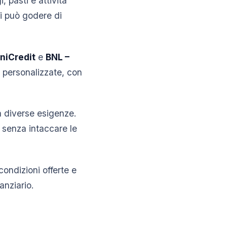
, pasti e attività
i può godere di
niCredit
e
BNL –
 personalizzate, con
 a diverse esigenze.
i senza intaccare le
condizioni offerte e
anziario.