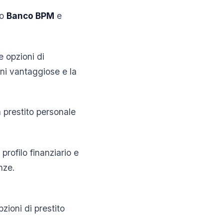
no
Banco BPM
e
 opzioni di
oni vantaggiose e la
n prestito personale
profilo finanziario e
nze.
-
ioni di prestito