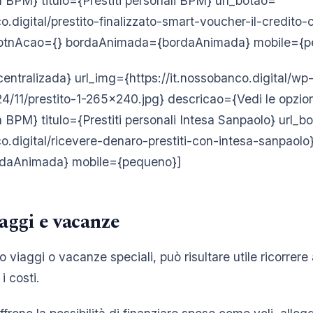
 BPM} titulo={Prestiti personali BPM} url_botao=
co.digital/prestito-finalizzato-smart-voucher-il-credito
} btnAcao={} bordaAnimada={bordaAnimada} mobile={p
centralizada} url_img={https://it.nossobanco.digital/wp
/11/prestito-1-265×240.jpg} descricao={Vedi le opzioni
BPM} titulo={Prestiti personali Intesa Sanpaolo} url_b
co.digital/ricevere-denaro-prestiti-con-intesa-sanpaol
daAnimada} mobile={pequeno}]
iaggi e vacanze
 viaggi o vacanze speciali, può risultare utile ricorrere 
i costi.