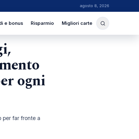
agosto 8, 2026
di e bonus
Risparmio
Migliori carte
i,
amento
per ogni
 per far fronte a