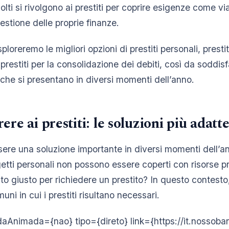
lti si rivolgono ai prestiti per coprire esigenze come via
gestione delle proprie finanze.
ploreremo le migliori opzioni di prestiti personali, prestiti
e prestiti per la consolidazione dei debiti, così da soddis
 che si presentano in diversi momenti dell’anno.
re ai prestiti: le soluzioni più adatt
ssere una soluzione importante in diversi momenti dell’
ogetti personali non possono essere coperti con risorse 
to giusto per richiedere un prestito? In questo contesto,
uni in cui i prestiti risultano necessari.
Animada={nao} tipo={direto} link={https://it.nossobanc