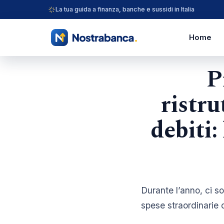
La tua guida a finanza, banche e sussidi in Italia
Home
P
ristr
debiti:
Durante l’anno, ci so
spese straordinarie o