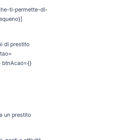
-che-ti-permette-di-
equeno}]
-
 di prestito
otao=
o} btnAcao={}
a un prestito