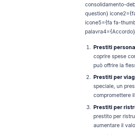
consolidamento-debi
question} icone2={f
icone5={fa fa-thumb
palavra4={Accordo} 
Prestiti persona
coprire spese com
può offrire la fles
Prestiti per via
speciale, un prest
compromettere il
Prestiti per rist
prestito per ristr
aumentare il valo