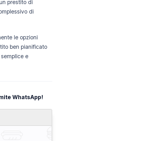
un prestito di
complessivo di
ente le opzioni
tito ben pianificato
ù semplice e
ramite WhatsApp!